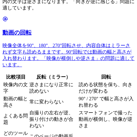
内の文字は逆さまになります。「向きが逆に感じる」問題に
適しています。
動画の回転
映像全体を90°、180°、270°回転させ、内容自体はミラーさ
れず文字も読めるままです。90°回転では動画の幅と高さが
入れ替わります。「映像が横倒しや逆さま」の問題に適して
います。
比較項目
反転（ミラー）
回転
映像内の文
逆さまになり正常に
読める状態を保ち、向き
字
読めない
だけが変わる
動画の幅と
90° / 270° で幅と高さが入
常に変わらない
高さ
れ替わる
自撮りの左右が逆、
スマートフォンで撮った
よくある問
振り付けの動きが合
動画が横倒し、映像が逆
題
わない
さま
どのツール
このページの動画反