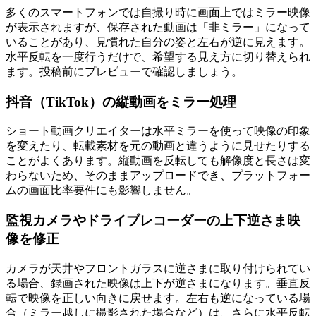
多くのスマートフォンでは自撮り時に画面上ではミラー映像
が表示されますが、保存された動画は「非ミラー」になって
いることがあり、見慣れた自分の姿と左右が逆に見えます。
水平反転を一度行うだけで、希望する見え方に切り替えられ
ます。投稿前にプレビューで確認しましょう。
抖音（TikTok）の縦動画をミラー処理
ショート動画クリエイターは水平ミラーを使って映像の印象
を変えたり、転載素材を元の動画と違うように見せたりする
ことがよくあります。縦動画を反転しても解像度と長さは変
わらないため、そのままアップロードでき、プラットフォー
ムの画面比率要件にも影響しません。
監視カメラやドライブレコーダーの上下逆さま映
像を修正
カメラが天井やフロントガラスに逆さまに取り付けられてい
る場合、録画された映像は上下が逆さまになります。垂直反
転で映像を正しい向きに戻せます。左右も逆になっている場
合（ミラー越しに撮影された場合など）は、さらに水平反転