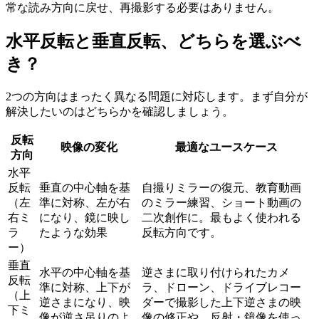
常な読み方向に戻せ、再撮影する必要はありません。
水平反転と垂直反転、どちらを選ぶべ
き？
2つの方向はまったく異なる問題に対応します。まず自分が
解決したいのはどちらかを確認しましょう。
反転
映像の変化
最適なユースケース
方向
水平
反転
垂直の中心軸を基
自撮りミラーの復元、教育動画
（左
準に対称、左が右
のミラー練習、ショート動画の
右ミ
になり、鏡に映し
二次創作に。最もよく使われる
ラ
たような効果
反転方向です。
ー）
垂直
水平の中心軸を基
逆さまに取り付けられたカメ
反転
準に対称、上下が
ラ、ドローン、ドライブレコー
（上
逆さまになり、映
ダーで撮影した上下逆さまの映
下ミ
像が逆さ吊りのよ
像の修正や、反射・鏡像を使っ