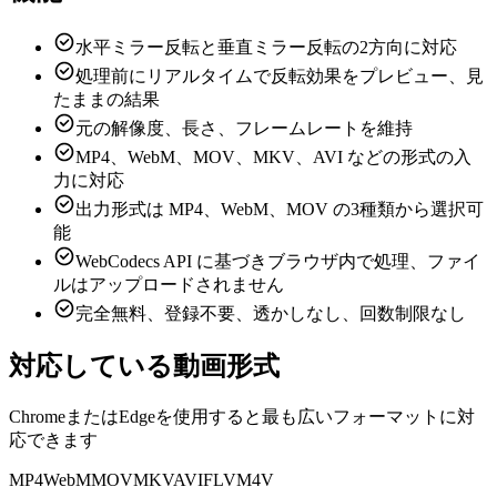
水平ミラー反転と垂直ミラー反転の2方向に対応
処理前にリアルタイムで反転効果をプレビュー、見
たままの結果
元の解像度、長さ、フレームレートを維持
MP4、WebM、MOV、MKV、AVI などの形式の入
力に対応
出力形式は MP4、WebM、MOV の3種類から選択可
能
WebCodecs API に基づきブラウザ内で処理、ファイ
ルはアップロードされません
完全無料、登録不要、透かしなし、回数制限なし
対応している動画形式
ChromeまたはEdgeを使用すると最も広いフォーマットに対
応できます
MP4
WebM
MOV
MKV
AVI
FLV
M4V