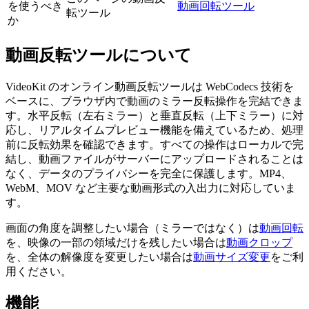
を使うべき
動画回転ツール
転ツール
か
動画反転ツールについて
VideoKit のオンライン動画反転ツールは WebCodecs 技術を
ベースに、ブラウザ内で動画のミラー反転操作を完結できま
す。水平反転（左右ミラー）と垂直反転（上下ミラー）に対
応し、リアルタイムプレビュー機能を備えているため、処理
前に反転効果を確認できます。すべての操作はローカルで完
結し、動画ファイルがサーバーにアップロードされることは
なく、データのプライバシーを完全に保護します。MP4、
WebM、MOV など主要な動画形式の入出力に対応していま
す。
画面の角度を調整したい場合（ミラーではなく）は
動画回転
を、映像の一部の領域だけを残したい場合は
動画クロップ
を、全体の解像度を変更したい場合は
動画サイズ変更
をご利
用ください。
機能