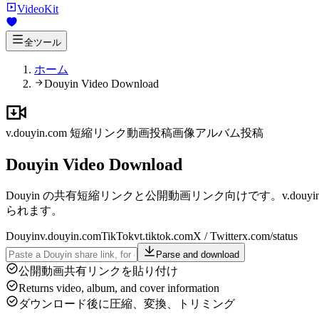
VideoKit
全ツール
ホーム
Douyin Video Download
v.douyin.com 短縮リンク
動画投稿
画像アルバム投稿
Douyin Video Download
Douyin の共有短縮リンクと公開動画リンク向けです。v.d
られます。
Douyin
v.douyin.com
TikTok
vt.tiktok.com
X / Twitter
x.com/status
Parse and download
公開動画共有リンクを貼り付け
Returns video, album, and cover information
ダウンロード後に圧縮、変換、トリミング