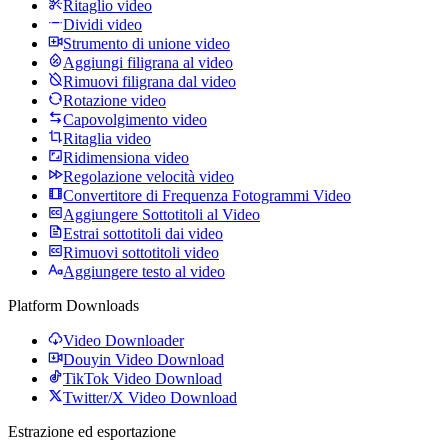
Ritaglio video
Dividi video
Strumento di unione video
Aggiungi filigrana al video
Rimuovi filigrana dal video
Rotazione video
Capovolgimento video
Ritaglia video
Ridimensiona video
Regolazione velocità video
Convertitore di Frequenza Fotogrammi Video
Aggiungere Sottotitoli al Video
Estrai sottotitoli dai video
Rimuovi sottotitoli video
Aggiungere testo al video
Platform Downloads
Video Downloader
Douyin Video Download
TikTok Video Download
Twitter/X Video Download
Estrazione ed esportazione