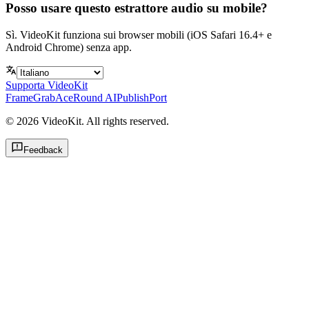
Posso usare questo estrattore audio su mobile?
Sì. VideoKit funziona sui browser mobili (iOS Safari 16.4+ e
Android Chrome) senza app.
Supporta VideoKit
FrameGrab
AceRound AI
PublishPort
©
2026
VideoKit. All rights reserved.
Feedback