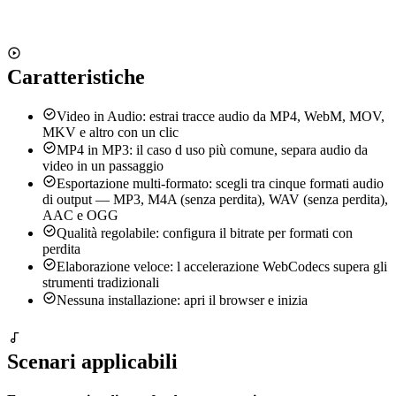
Seleziona file
Supporta formati MP4, WebM, MOV, MKV, AVI e altri
Caratteristiche
Video in Audio: estrai tracce audio da MP4, WebM, MOV,
MKV e altro con un clic
MP4 in MP3: il caso d uso più comune, separa audio da
video in un passaggio
Esportazione multi-formato: scegli tra cinque formati audio
di output — MP3, M4A (senza perdita), WAV (senza perdita),
AAC e OGG
Qualità regolabile: configura il bitrate per formati con
perdita
Elaborazione veloce: l accelerazione WebCodecs supera gli
strumenti tradizionali
Nessuna installazione: apri il browser e inizia
Scenari applicabili