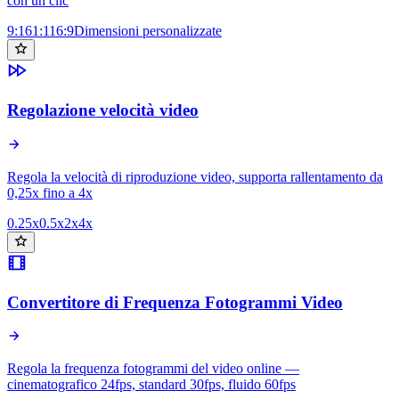
con un clic
9:16
1:1
16:9
Dimensioni personalizzate
Regolazione velocità video
Regola la velocità di riproduzione video, supporta rallentamento da
0,25x fino a 4x
0.25x
0.5x
2x
4x
Convertitore di Frequenza Fotogrammi Video
Regola la frequenza fotogrammi del video online —
cinematografico 24fps, standard 30fps, fluido 60fps