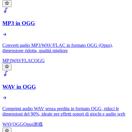
MP3 in OGG
Converti audio MP3/WAV/FLAC in formato OGG (Opus),
dimensione ridotta, qualità migliore
MP3
WAV
FLAC
OGG
WAV in OGG
Comprimi audio WAV senza perdita in formato OGG, riduci le
dimensioni del 90%, ideale per effetti sonori di giochi e audio web
WAV
OGG
Opus
游戏