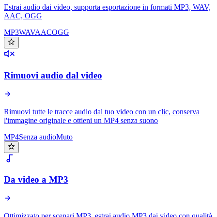
Estrai audio dai video, supporta esportazione in formati MP3, WAV,
AAC, OGG
MP3
WAV
AAC
OGG
Rimuovi audio dal video
Rimuovi tutte le tracce audio dal tuo video con un clic, conserva
l'immagine originale e ottieni un MP4 senza suono
MP4
Senza audio
Muto
Da video a MP3
Ottimizzato per scenari MP3, estrai audio MP3 dai video con qualità