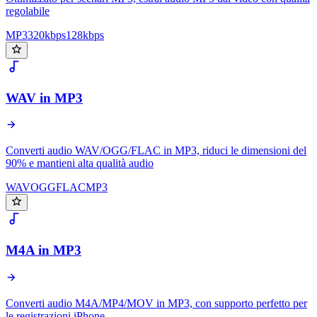
regolabile
MP3
320kbps
128kbps
WAV in MP3
Converti audio WAV/OGG/FLAC in MP3, riduci le dimensioni del
90% e mantieni alta qualità audio
WAV
OGG
FLAC
MP3
M4A in MP3
Converti audio M4A/MP4/MOV in MP3, con supporto perfetto per
le registrazioni iPhone