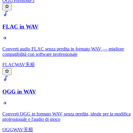
OGG
Vorbis
MP3
FLAC in WAV
Converti audio FLAC senza perdita in formato WAV — migliore
compatibilità con software professionale
FLAC
WAV
无损
OGG in WAV
Converti OGG in formato WAV senza perdita, ideale per la modifica
professionale e l'audio di gioco
OGG
WAV
无损