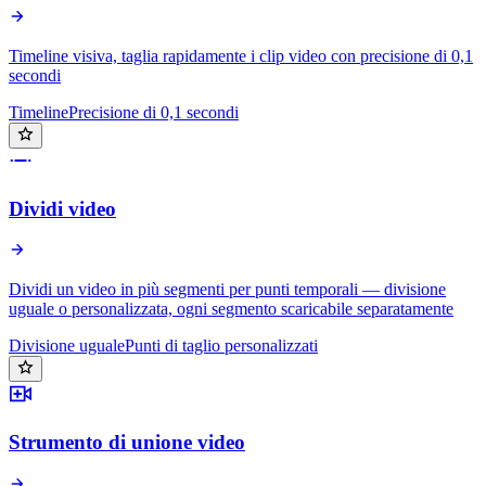
Timeline visiva, taglia rapidamente i clip video con precisione di 0,1
secondi
Timeline
Precisione di 0,1 secondi
Dividi video
Dividi un video in più segmenti per punti temporali — divisione
uguale o personalizzata, ogni segmento scaricabile separatamente
Divisione uguale
Punti di taglio personalizzati
Strumento di unione video