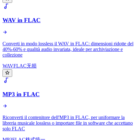
WAV in FLAC
Converti in modo lossless il WAV in FLAC: dimensioni ridotte del
40%-60% e qualità audio invariata, ideale per archiviazione e
collezione
WAV
FLAC
无损
MP3 in FLAC
Riconverti il contenitore dell'MP3 in FLAC, per uniformare la
libreria musicale lossless o importare file in software che accettano
solo FLAC
MP3
FLAC
格式统一