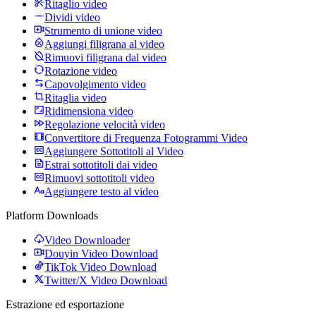
Ritaglio video
Dividi video
Strumento di unione video
Aggiungi filigrana al video
Rimuovi filigrana dal video
Rotazione video
Capovolgimento video
Ritaglia video
Ridimensiona video
Regolazione velocità video
Convertitore di Frequenza Fotogrammi Video
Aggiungere Sottotitoli al Video
Estrai sottotitoli dai video
Rimuovi sottotitoli video
Aggiungere testo al video
Platform Downloads
Video Downloader
Douyin Video Download
TikTok Video Download
Twitter/X Video Download
Estrazione ed esportazione