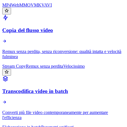
MP4
WebM
MOV
MKV
AVI
Copia del flusso video
Remux senza perdita, senza riconversione: qualità intatta e velocità
fulminea
Stream Copy
Remux senza perdita
Velocissimo
Transcodifica video in batch
Converti più file video contemporaneamente per aumentare
l'efficienza