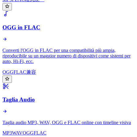
OGG in FLAC
Converti l'OGG in FLAC per una compatibilità più ampia,
riproducibile su un maggior numero di dispositivi come sistemi per
auto, Hi-Fi, ecc.
OGG
FLAC
兼容
Taglia Audio
Taglia audio MP3, WAV, OGG e FLAC online con timeline visiva
MP3
WAV
OGG
FLAC