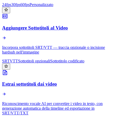
24fps
30fps
60fps
Personalizzato
Aggiungere Sottotitoli al Video
Incorpora sottotitoli SRT/VTT — traccia opzionale o incisione
hardsub nell'immagine
SRT
VTT
Sottotitoli opzionali
Sottotitolo codificato
Estrai sottotitoli dai video
Riconoscimento vocale AI per convertire i video in testo, con
generazione automatica della timeline ed esportazione in
SRT/VTT/TXT