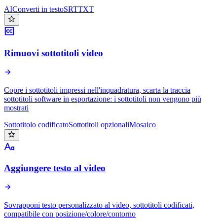
AI
Converti in testo
SRT
TXT
Rimuovi sottotitoli video
Copre i sottotitoli impressi nell'inquadratura, scarta la traccia
sottotitoli software in esportazione: i sottotitoli non vengono più
mostrati
Sottotitolo codificato
Sottotitoli opzionali
Mosaico
Aggiungere testo al video
Sovrapponi testo personalizzato al video, sottotitoli codificati,
compatibile con posizione/colore/contorno