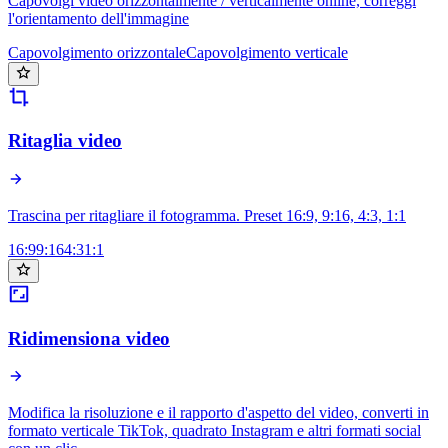
Capovolgi video orizzontalmente / verticalmente online, correggi
l'orientamento dell'immagine
Capovolgimento orizzontale
Capovolgimento verticale
Ritaglia video
Trascina per ritagliare il fotogramma. Preset 16:9, 9:16, 4:3, 1:1
16:9
9:16
4:3
1:1
Ridimensiona video
Modifica la risoluzione e il rapporto d'aspetto del video, converti in
formato verticale TikTok, quadrato Instagram e altri formati social