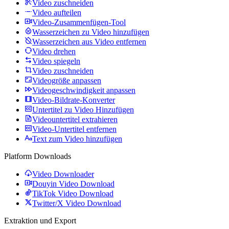
Video zuschneiden
Video aufteilen
Video-Zusammenfügen-Tool
Wasserzeichen zu Video hinzufügen
Wasserzeichen aus Video entfernen
Video drehen
Video spiegeln
Video zuschneiden
Videogröße anpassen
Videogeschwindigkeit anpassen
Video-Bildrate-Konverter
Untertitel zu Video Hinzufügen
Videountertitel extrahieren
Video-Untertitel entfernen
Text zum Video hinzufügen
Platform Downloads
Video Downloader
Douyin Video Download
TikTok Video Download
Twitter/X Video Download
Extraktion und Export