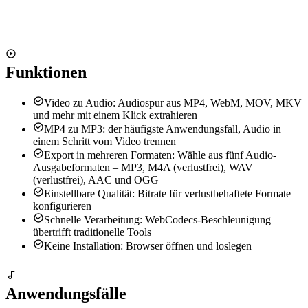
oder
Datei auswählen
Unterstützt MP4, WebM, MOV, MKV, AVI und weitere Formate
Funktionen
Video zu Audio: Audiospur aus MP4, WebM, MOV, MKV
und mehr mit einem Klick extrahieren
MP4 zu MP3: der häufigste Anwendungsfall, Audio in
einem Schritt vom Video trennen
Export in mehreren Formaten: Wähle aus fünf Audio-
Ausgabeformaten – MP3, M4A (verlustfrei), WAV
(verlustfrei), AAC und OGG
Einstellbare Qualität: Bitrate für verlustbehaftete Formate
konfigurieren
Schnelle Verarbeitung: WebCodecs-Beschleunigung
übertrifft traditionelle Tools
Keine Installation: Browser öffnen und loslegen
Anwendungsfälle