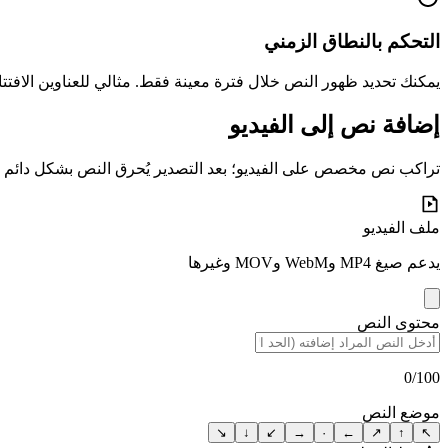
التحكم بالنطاق الزمني
يمكنك تحديد ظهور النص خلال فترة معينة فقط. مثالي للعناوين الافت
إضافة نص إلى الفيديو
تراكب نص مخصص على الفيديو؛ بعد التصدير يُحرق النص بشكل دائم
ملف الفيديو
يدعم صيغ MP4 وWebM وMOV وغيرها
محتوى النص
0
/100
موضع النص
↘
↓
↙
→
·
←
↗
↑
↖