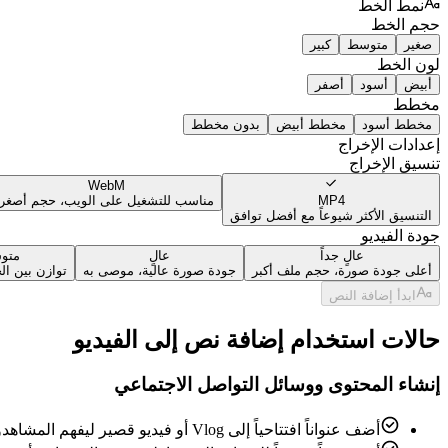
نمط الخط
حجم الخط
صغير
متوسط
كبير
لون الخط
أبيض
أسود
أصفر
مخطط
مخطط أسود
مخطط أبيض
بدون مخطط
إعدادات الإخراج
تنسيق الإخراج
WebM
MP4
مناسب للتشغيل على الويب، حجم أصغر
التنسيق الأكثر شيوعاً مع أفضل توافق
جودة الفيديو
عالٍ جداً
عالٍ
متو
أعلى جودة صورة، حجم ملف أكبر
جودة صورة عالية، موصى به
توازن بين ال
ابدأ إضافة النص
حالات استخدام إضافة نص إلى الفيديو
إنشاء المحتوى ووسائل التواصل الاجتماعي
أضف عنواناً افتتاحياً إلى Vlog أو فيديو قصير ليفهم المشاهدون موضوع الفيديو بلمحة سريعة.