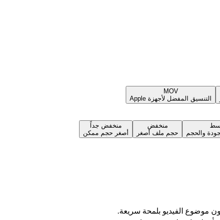
MOV
التنسيق المفضل لأجهزة Apple
سط
منخفض
منخفض جداً
جودة والحجم
حجم ملف أصغر
أصغر حجم ممكن