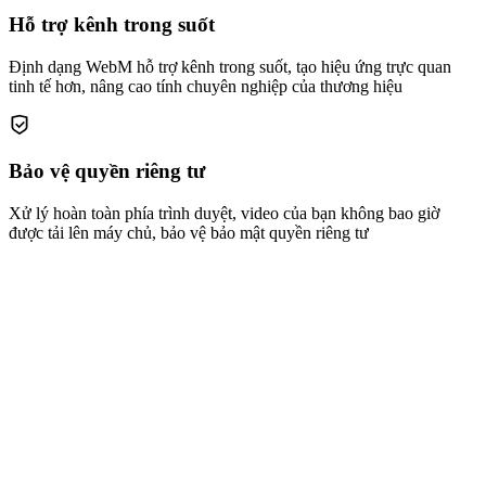
Hỗ trợ kênh trong suốt
Định dạng WebM hỗ trợ kênh trong suốt, tạo hiệu ứng trực quan
tinh tế hơn, nâng cao tính chuyên nghiệp của thương hiệu
Bảo vệ quyền riêng tư
Xử lý hoàn toàn phía trình duyệt, video của bạn không bao giờ
được tải lên máy chủ, bảo vệ bảo mật quyền riêng tư
Thêm watermark vào video
Hỗ trợ hình mờ ảnh và video (hỗ trợ kênh alpha), kéo để điều chỉnh
vị trí và kích thước
Tệp video