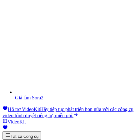
Giả làm Sora2
Hỗ trợ VideoKit
Hãy tiếp tục phát triển hơn nữa với các công cụ
video trình duyệt riêng tư, miễn phí.
VideoKit
Tất cả Công cụ