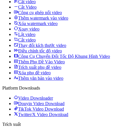
Cắt video
Cắt Video
Công cụ ghép nối video
Thêm watermark vào video
Xóa watermark video
Xoay video
Lật video
Cắt video
Thay đổi kích thước video
Điều chỉnh tốc độ video
Công Cụ Chuyển Đổi Tốc Độ Khung Hình Video
Thêm Phụ Đề Vào Video
Trích xuất phụ đề video
Xóa phụ đề video
Thêm văn bản vào video
Platform Downloads
Video Downloader
Douyin Video Download
TikTok Video Download
Twitter/X Video Download
Trích xuất