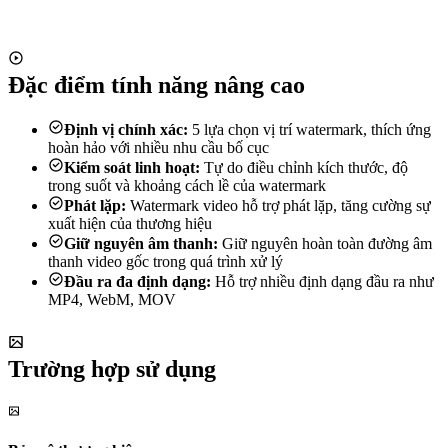
Cân bằng chất lượng hình ảnh và kích thước
Thấp
Cực thấp
Dung lượng tệp nhỏ hơn
Dung lượng nhỏ nhất
Bắt đầu tạo hình mờ
Đặc điểm tính năng nâng cao
Định vị chính xác:
5 lựa chọn vị trí watermark, thích ứng
hoàn hảo với nhiều nhu cầu bố cục
Kiểm soát linh hoạt:
Tự do điều chỉnh kích thước, độ
trong suốt và khoảng cách lề của watermark
Phát lặp:
Watermark video hỗ trợ phát lặp, tăng cường sự
xuất hiện của thương hiệu
Giữ nguyên âm thanh:
Giữ nguyên hoàn toàn đường âm
thanh video gốc trong quá trình xử lý
Đầu ra đa định dạng:
Hỗ trợ nhiều định dạng đầu ra như
MP4, WebM, MOV
Trường hợp sử dụng