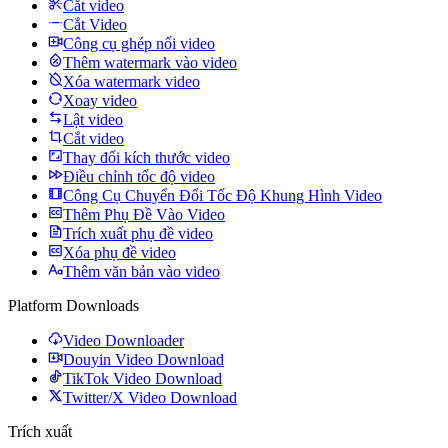
Cắt video
Cắt Video
Công cụ ghép nối video
Thêm watermark vào video
Xóa watermark video
Xoay video
Lật video
Cắt video
Thay đổi kích thước video
Điều chỉnh tốc độ video
Công Cụ Chuyển Đổi Tốc Độ Khung Hình Video
Thêm Phụ Đề Vào Video
Trích xuất phụ đề video
Xóa phụ đề video
Thêm văn bản vào video
Platform Downloads
Video Downloader
Douyin Video Download
TikTok Video Download
Twitter/X Video Download
Trích xuất