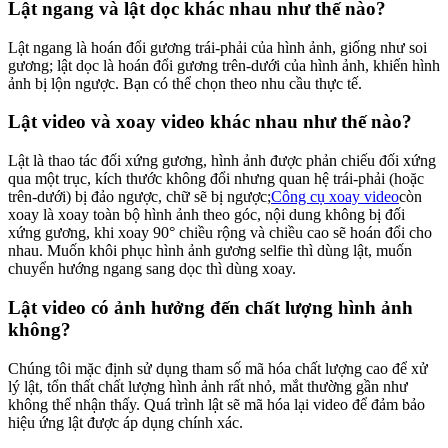
Lật ngang và lật dọc khác nhau như thế nào?
Lật ngang là hoán đổi gương trái-phải của hình ảnh, giống như soi
gương; lật dọc là hoán đổi gương trên-dưới của hình ảnh, khiến hình
ảnh bị lộn ngược. Bạn có thể chọn theo nhu cầu thực tế.
Lật video và xoay video khác nhau như thế nào?
Lật là thao tác đối xứng gương, hình ảnh được phản chiếu đối xứng
qua một trục, kích thước không đổi nhưng quan hệ trái-phải (hoặc
trên-dưới) bị đảo ngược, chữ sẽ bị ngược;
Công cụ xoay video
còn
xoay là xoay toàn bộ hình ảnh theo góc, nội dung không bị đối
xứng gương, khi xoay 90° chiều rộng và chiều cao sẽ hoán đổi cho
nhau. Muốn khôi phục hình ảnh gương selfie thì dùng lật, muốn
chuyển hướng ngang sang dọc thì dùng xoay.
Lật video có ảnh hưởng đến chất lượng hình ảnh
không?
Chúng tôi mặc định sử dụng tham số mã hóa chất lượng cao để xử
lý lật, tổn thất chất lượng hình ảnh rất nhỏ, mắt thường gần như
không thể nhận thấy. Quá trình lật sẽ mã hóa lại video để đảm bảo
hiệu ứng lật được áp dụng chính xác.