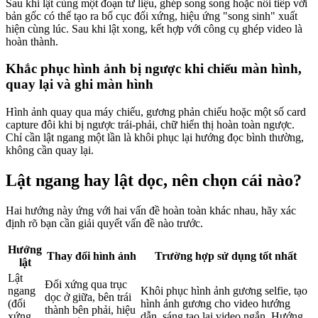
Sau khi lật cùng một đoạn tư liệu, ghép song song hoặc nối tiếp với
bản gốc có thể tạo ra bố cục đối xứng, hiệu ứng "song sinh" xuất
hiện cùng lúc. Sau khi lật xong, kết hợp với công cụ ghép video là
hoàn thành.
Khắc phục hình ảnh bị ngược khi chiếu màn hình,
quay lại và ghi màn hình
Hình ảnh quay qua máy chiếu, gương phản chiếu hoặc một số card
capture đôi khi bị ngược trái-phải, chữ hiển thị hoàn toàn ngược.
Chỉ cần lật ngang một lần là khôi phục lại hướng đọc bình thường,
không cần quay lại.
Lật ngang hay lật dọc, nên chọn cái nào?
Hai hướng này ứng với hai vấn đề hoàn toàn khác nhau, hãy xác
định rõ bạn cần giải quyết vấn đề nào trước.
Hướng
Thay đổi hình ảnh
Trường hợp sử dụng tốt nhất
lật
Lật
Đối xứng qua trục
ngang
Khôi phục hình ảnh gương selfie, tạo
dọc ở giữa, bên trái
(đối
hình ảnh gương cho video hướng
thành bên phải, hiệu
xứng
dẫn, sáng tạo lại video ngắn. Hướng