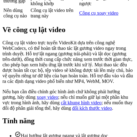
thường gặp
không khớp
ngược
Nên dùng
Công cụ lật video trên
Công cụ xoay video
công cụ nào
trang này
Về công cụ lật video
Công cụ lật video trực tuyến VideoKit dựa trên công nghệ
WebCodecs, có thể hoàn tất thao tác lật gương video ngay trong
trình duyệt. Hỗ trợ lật ngang (gương trái-phải) và lật dọc (gương
trên-dưới), đồng thời cung cấp chức năng xem trước thời gian thực,
cho phép bạn xem hiệu ứng lật trước khi xử lý. Mọi thao tác đều
được hoàn tất cục bộ, tệp video sẽ không được tải lên máy chủ, bảo
vệ quyền riêng tư dữ liệu của bạn hoàn toàn. Hỗ trợ đầu vào và đầu
ra các định dạng video phổ biến như MP4, WebM, MOV.
Nếu bạn cần điều chỉnh góc hình ảnh chứ không phải hướng
gương, hãy dùng
xoay video
; nếu chỉ muốn giữ lại một phần khu
vực trong hình ảnh, hãy dùng
cắt khung hình video
; nếu muốn thay
đổi độ phân giải tổng thể, hãy dùng
đổi kích thước video
.
Tính năng
Hai hướng lật gương ngang và lật gương dọc