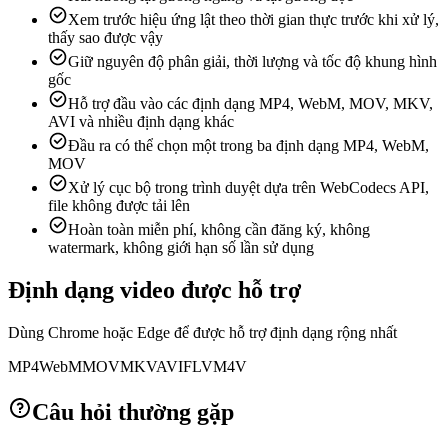
Xem trước hiệu ứng lật theo thời gian thực trước khi xử lý,
thấy sao được vậy
Giữ nguyên độ phân giải, thời lượng và tốc độ khung hình
gốc
Hỗ trợ đầu vào các định dạng MP4, WebM, MOV, MKV,
AVI và nhiều định dạng khác
Đầu ra có thể chọn một trong ba định dạng MP4, WebM,
MOV
Xử lý cục bộ trong trình duyệt dựa trên WebCodecs API,
file không được tải lên
Hoàn toàn miễn phí, không cần đăng ký, không
watermark, không giới hạn số lần sử dụng
Định dạng video được hỗ trợ
Dùng Chrome hoặc Edge để được hỗ trợ định dạng rộng nhất
MP4
WebM
MOV
MKV
AVI
FLV
M4V
Câu hỏi thường gặp