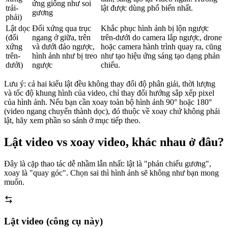
ứng giống như soi
trái-
lật được dùng phổ biến nhất.
gương
phải)
Lật dọc
Đối xứng qua trục
Khắc phục hình ảnh bị lộn ngược
(đối
ngang ở giữa, trên
trên-dưới do camera lắp ngược, drone
xứng
và dưới đảo ngược,
hoặc camera hành trình quay ra, cũng
trên-
hình ảnh như bị treo
như tạo hiệu ứng sáng tạo dạng phản
dưới)
ngược
chiếu.
Lưu ý: cả hai kiểu lật đều không thay đổi độ phân giải, thời lượng
và tốc độ khung hình của video, chỉ thay đổi hướng sắp xếp pixel
của hình ảnh. Nếu bạn cần xoay toàn bộ hình ảnh 90° hoặc 180°
(video ngang chuyển thành dọc), đó thuộc về xoay chứ không phải
lật, hãy xem phần so sánh ở mục tiếp theo.
Lật video vs xoay video, khác nhau ở đâu?
Đây là cặp thao tác dễ nhầm lẫn nhất: lật là "phản chiếu gương",
xoay là "quay góc". Chọn sai thì hình ảnh sẽ không như bạn mong
muốn.
Lật video (công cụ này)