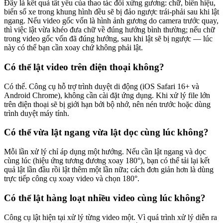
Đây là kết quả tất yếu của thao tác đối xứng gương: chữ, biển hiệu,
biển số xe trong khung hình đều sẽ bị đảo ngược trái-phải sau khi lật
ngang. Nếu video gốc vốn là hình ảnh gương do camera trước quay,
thì việc lật vừa khéo đưa chữ về đúng hướng bình thường; nếu chữ
trong video gốc vốn đã đúng hướng, sau khi lật sẽ bị ngược — lúc
này có thể bạn cần xoay chứ không phải lật.
Có thể lật video trên điện thoại không?
Có thể. Công cụ hỗ trợ trình duyệt di động (iOS Safari 16+ và
Android Chrome), không cần cài đặt ứng dụng. Khi xử lý file lớn
trên điện thoại sẽ bị giới hạn bởi bộ nhớ, nên nén trước hoặc dùng
trình duyệt máy tính.
Có thể vừa lật ngang vừa lật dọc cùng lúc không?
Mỗi lần xử lý chỉ áp dụng một hướng. Nếu cần lật ngang và dọc
cùng lúc (hiệu ứng tương đương xoay 180°), bạn có thể tải lại kết
quả lật lần đầu rồi lật thêm một lần nữa; cách đơn giản hơn là dùng
trực tiếp công cụ xoay video và chọn 180°.
Có thể lật hàng loạt nhiều video cùng lúc không?
Công cụ lật hiện tại xử lý từng video một. Vì quá trình xử lý diễn ra