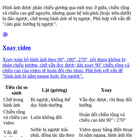
Hình ảnh được phản chiếu gương qua một trục ở giữa, chiều rộng
và chiều cao giữ nguyên, nhưng quan hệ trái-phải (hoặc trên-dưới)
bị đảo ngược, chữ trong hình ảnh sẽ bị ngược. Phù hợp với vấn đề
"cảm giác hướng bị ngược".
Xoay video
Xoay toàn bộ hình ảnh theo 90°, 180°, 270°, nội dung không bị
phản chiếu gương, chữ vẫn đọc được; khi xoay 90° chiều rộng và
chiều cao của video sẽ hoán đổi cho nhau. Phù hợp với vấn đề
"hình ảnh bị nằm ngang hoặc lộn ngược".
Tiêu chí so
Lật (gương)
Xoay
sánh
Chữ trong
Bị ngược, không thể
Vẫn đọc được, chỉ thay đổi
hình ảnh
đọc bình thường
hướng
Chiều rộng
Hoán đổi chiều rộng và
và chiều cao
Luôn không đổi
chiều cao khi 90° / 270°
video
Selfie bị ngược trái-
Video quay bằng điện thoại
Vấn đề
phải, động tác tập theo
bị nằm ngang, hình ảnh lộn