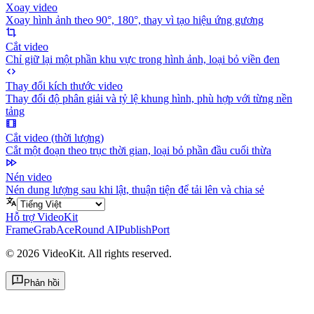
Xoay video
Xoay hình ảnh theo 90°, 180°, thay vì tạo hiệu ứng gương
Cắt video
Chỉ giữ lại một phần khu vực trong hình ảnh, loại bỏ viền đen
Thay đổi kích thước video
Thay đổi độ phân giải và tỷ lệ khung hình, phù hợp với từng nền
tảng
Cắt video (thời lượng)
Cắt một đoạn theo trục thời gian, loại bỏ phần đầu cuối thừa
Nén video
Nén dung lượng sau khi lật, thuận tiện để tải lên và chia sẻ
Hỗ trợ VideoKit
FrameGrab
AceRound AI
PublishPort
©
2026
VideoKit. All rights reserved.
Phản hồi