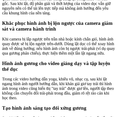
gốc. Sau khi lật, độ phân giải và thời lượng của video dọc vẫn giữ
nguyên nên có thể tải lên trực tiếp mà không ảnh hưởng đến yêu
cầu khung hình của nền tảng.
Khắc phục hình ảnh bị lộn ngược của camera giám
sát và camera hành trình
Khi camera bị lắp ngược trên trần nhà hoặc kính chắn gió, hình ảnh
quay được sẽ bị lộn ngược trên-dưới. Dùng lật dọc có thể xoay hình
ảnh về đúng hướng; nếu hình ảnh còn bị ngược trái-phải (ví dụ quay
qua gương phản chiếu), thực hiện thêm một lần lật ngang nữa.
Hình ảnh gương cho video giảng dạy và tập luyện
thể dục
Trong các video hướng dẫn yoga, khiêu vũ, nhạc cụ, sau khi lật
ngang hình ảnh người hướng dẫn, khi khán giả giơ tay trái thì hình
ảnh trong video cũng hiển thị "tay trái" được giơ lên, người tập theo
không cần chuyển đổi trái-phải trong đầu, giảm rõ rệt rào cản khi
học theo.
Tạo hình ảnh sáng tạo đối xứng gương