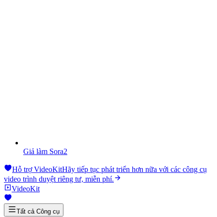
Giả làm Sora2
Hỗ trợ VideoKit
Hãy tiếp tục phát triển hơn nữa với các công cụ
video trình duyệt riêng tư, miễn phí.
VideoKit
Tất cả Công cụ