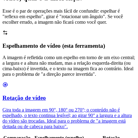
Esse é o par de operações mais fácil de confundir: espelhar é
"reflexo em espelho", girar é "rotacionar um ângulo". Se você
escolher errado, a imagem não ficará como você quer.
Espelhamento de vídeo (esta ferramenta)
A imagem é refletida como um espelho em torno de um eixo central;
a largura e a altura não mudam, mas a relação esquerda-direita (ou
cima-baixo) é invertida, e o texto na imagem fica ao contrário. Ideal
para o problema de "a direção parece invertida".
Rotação de vídeo
Gira toda a imagem em 90°, 180° ou 270°; o conteúdo não é
espelhado, o texto continua legível; ao girar 90° a largura e a altura
do vídeo são trocadas. Ideal para o problema de "a imagem está
deitada ou de cabeça para baixo".
Comparação
Espelhamento (espelho)
Rotação