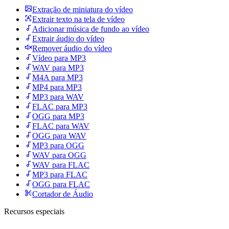
Extração de miniatura do vídeo
Extrair texto na tela de vídeo
Adicionar música de fundo ao vídeo
Extrair áudio do vídeo
Remover áudio do vídeo
Vídeo para MP3
WAV para MP3
M4A para MP3
MP4 para MP3
MP3 para WAV
FLAC para MP3
OGG para MP3
FLAC para WAV
OGG para WAV
MP3 para OGG
WAV para OGG
WAV para FLAC
MP3 para FLAC
OGG para FLAC
Cortador de Áudio
Recursos especiais