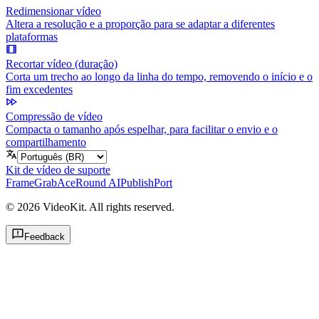
Redimensionar vídeo
Altera a resolução e a proporção para se adaptar a diferentes
plataformas
Recortar vídeo (duração)
Corta um trecho ao longo da linha do tempo, removendo o início e o
fim excedentes
Compressão de vídeo
Compacta o tamanho após espelhar, para facilitar o envio e o
compartilhamento
Kit de vídeo de suporte
FrameGrab
AceRound AI
PublishPort
©
2026
VideoKit. All rights reserved.
Feedback