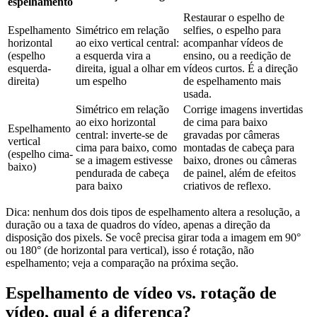
espelhamento
Restaurar o espelho de
Espelhamento
Simétrico em relação
selfies, o espelho para
horizontal
ao eixo vertical central:
acompanhar vídeos de
(espelho
a esquerda vira a
ensino, ou a reedição de
esquerda-
direita, igual a olhar em
vídeos curtos. É a direção
direita)
um espelho
de espelhamento mais
usada.
Simétrico em relação
Corrige imagens invertidas
ao eixo horizontal
de cima para baixo
Espelhamento
central: inverte-se de
gravadas por câmeras
vertical
cima para baixo, como
montadas de cabeça para
(espelho cima-
se a imagem estivesse
baixo, drones ou câmeras
baixo)
pendurada de cabeça
de painel, além de efeitos
para baixo
criativos de reflexo.
Dica: nenhum dos dois tipos de espelhamento altera a resolução, a
duração ou a taxa de quadros do vídeo, apenas a direção da
disposição dos pixels. Se você precisa girar toda a imagem em 90°
ou 180° (de horizontal para vertical), isso é rotação, não
espelhamento; veja a comparação na próxima seção.
Espelhamento de vídeo vs. rotação de
vídeo, qual é a diferença?