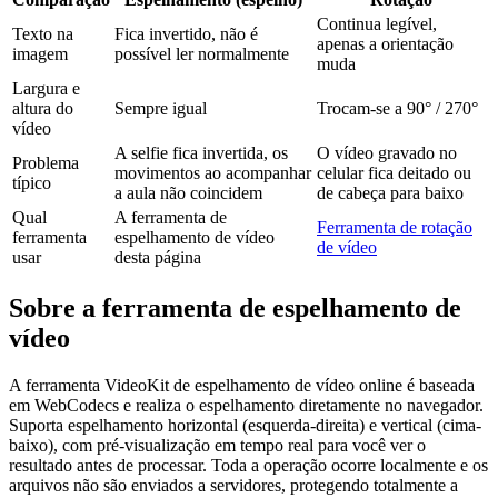
Continua legível,
Texto na
Fica invertido, não é
apenas a orientação
imagem
possível ler normalmente
muda
Largura e
altura do
Sempre igual
Trocam-se a 90° / 270°
vídeo
A selfie fica invertida, os
O vídeo gravado no
Problema
movimentos ao acompanhar
celular fica deitado ou
típico
a aula não coincidem
de cabeça para baixo
Qual
A ferramenta de
Ferramenta de rotação
ferramenta
espelhamento de vídeo
de vídeo
usar
desta página
Sobre a ferramenta de espelhamento de
vídeo
A ferramenta VideoKit de espelhamento de vídeo online é baseada
em WebCodecs e realiza o espelhamento diretamente no navegador.
Suporta espelhamento horizontal (esquerda-direita) e vertical (cima-
baixo), com pré-visualização em tempo real para você ver o
resultado antes de processar. Toda a operação ocorre localmente e os
arquivos não são enviados a servidores, protegendo totalmente a