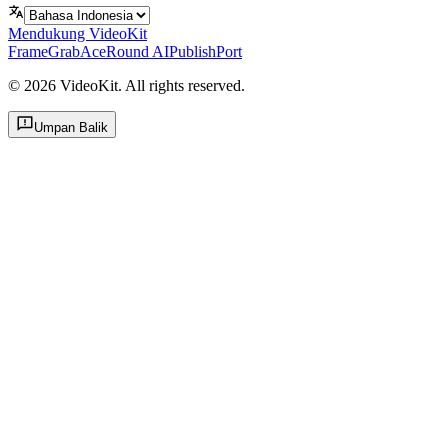
Mendukung VideoKit
FrameGrab
AceRound AI
PublishPort
©
2026
VideoKit. All rights reserved.
Umpan Balik