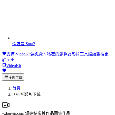
假裝是 Sora2
支持 VideoKit
讓免費、私密的瀏覽器影片工具繼續變得更
好。
VideoKit
全部工具
首頁
抖音影片下載
v.douyin.com 短連結
影片作品
圖集作品