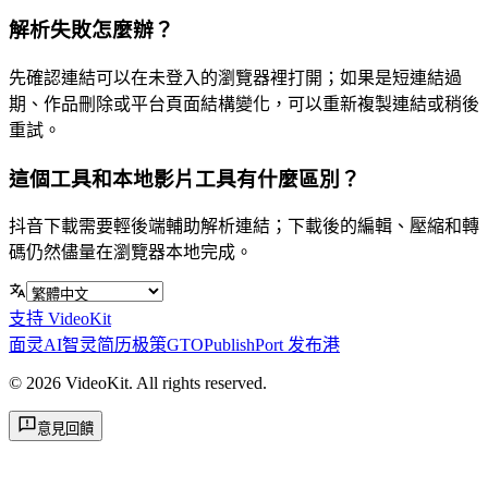
解析失敗怎麼辦？
先確認連結可以在未登入的瀏覽器裡打開；如果是短連結過
期、作品刪除或平台頁面結構變化，可以重新複製連結或稍後
重試。
這個工具和本地影片工具有什麼區別？
抖音下載需要輕後端輔助解析連結；下載後的編輯、壓縮和轉
碼仍然儘量在瀏覽器本地完成。
支持 VideoKit
面灵AI
智灵简历
极策GTO
PublishPort 发布港
©
2026
VideoKit. All rights reserved.
意見回饋